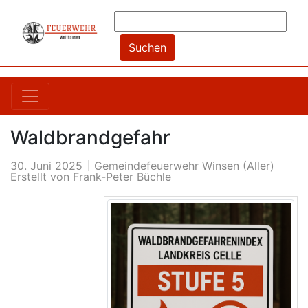
Waldbrandgefahr
30. Juni 2025
Gemeindefeuerwehr Winsen (Aller)
Erstellt von
Frank-Peter Büchle